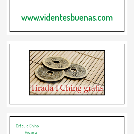
www.videntesbuenas.com
Oráculo Chino
Historia