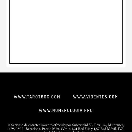
WWW.TAROT806.COM
WWW.VIDENTES.COM
WWW.NUMEROLOGIA.PRO
© Servicio de entretenimiento ofrecido por
Sinceridad SL
, Box 126, Muntaner,
479, 08021 Barcelona. Precio Máx. €/min 1,21 Red Fija y 1,57 Red Móvil. IVA